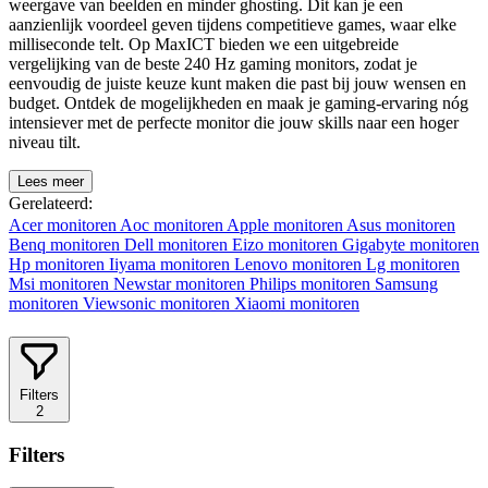
weergave van beelden en minder ghosting. Dit kan je een
aanzienlijk voordeel geven tijdens competitieve games, waar elke
milliseconde telt. Op MaxICT bieden we een uitgebreide
vergelijking van de beste 240 Hz gaming monitors, zodat je
eenvoudig de juiste keuze kunt maken die past bij jouw wensen en
budget. Ontdek de mogelijkheden en maak je gaming-ervaring nóg
intensiever met de perfecte monitor die jouw skills naar een hoger
niveau tilt.
Lees meer
Gerelateerd:
Acer monitoren
Aoc monitoren
Apple monitoren
Asus monitoren
Benq monitoren
Dell monitoren
Eizo monitoren
Gigabyte monitoren
Hp monitoren
Iiyama monitoren
Lenovo monitoren
Lg monitoren
Msi monitoren
Newstar monitoren
Philips monitoren
Samsung
monitoren
Viewsonic monitoren
Xiaomi monitoren
Filters
2
Filters