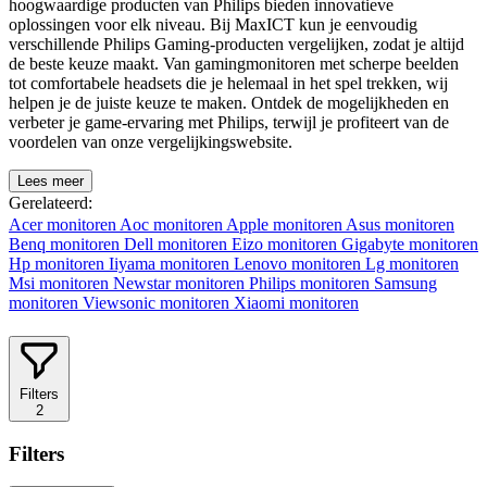
hoogwaardige producten van Philips bieden innovatieve
oplossingen voor elk niveau. Bij MaxICT kun je eenvoudig
verschillende Philips Gaming-producten vergelijken, zodat je altijd
de beste keuze maakt. Van gamingmonitoren met scherpe beelden
tot comfortabele headsets die je helemaal in het spel trekken, wij
helpen je de juiste keuze te maken. Ontdek de mogelijkheden en
verbeter je game-ervaring met Philips, terwijl je profiteert van de
voordelen van onze vergelijkingswebsite.
Lees meer
Gerelateerd:
Acer monitoren
Aoc monitoren
Apple monitoren
Asus monitoren
Benq monitoren
Dell monitoren
Eizo monitoren
Gigabyte monitoren
Hp monitoren
Iiyama monitoren
Lenovo monitoren
Lg monitoren
Msi monitoren
Newstar monitoren
Philips monitoren
Samsung
monitoren
Viewsonic monitoren
Xiaomi monitoren
Filters
2
Filters