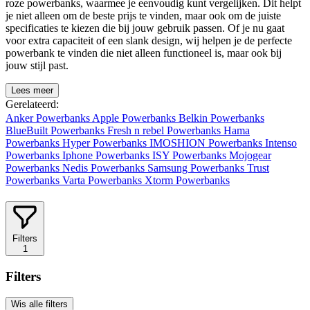
roze powerbanks, waarmee je eenvoudig kunt vergelijken. Dit helpt
je niet alleen om de beste prijs te vinden, maar ook om de juiste
specificaties te kiezen die bij jouw gebruik passen. Of je nu gaat
voor extra capaciteit of een slank design, wij helpen je de perfecte
powerbank te vinden die niet alleen functioneel is, maar ook bij
jouw stijl past.
Lees meer
Gerelateerd:
Anker Powerbanks
Apple Powerbanks
Belkin Powerbanks
BlueBuilt Powerbanks
Fresh n rebel Powerbanks
Hama
Powerbanks
Hyper Powerbanks
IMOSHION Powerbanks
Intenso
Powerbanks
Iphone Powerbanks
ISY Powerbanks
Mojogear
Powerbanks
Nedis Powerbanks
Samsung Powerbanks
Trust
Powerbanks
Varta Powerbanks
Xtorm Powerbanks
Filters
1
Filters
Wis alle filters