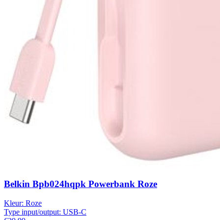
Belkin Bpb024hqpk Powerbank Roze
Kleur:
Roze
Type input/output:
USB-C