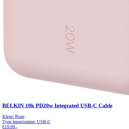
BELKIN 10k PD20w Integrated USB-C Cable
Kleur:
Roze
Type input/output:
USB-C
€19.99
,-