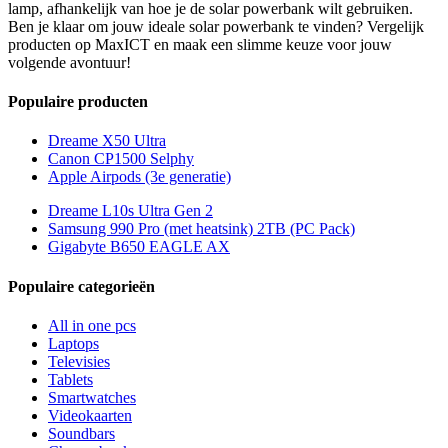
lamp, afhankelijk van hoe je de solar powerbank wilt gebruiken.
Ben je klaar om jouw ideale solar powerbank te vinden? Vergelijk
producten op MaxICT en maak een slimme keuze voor jouw
volgende avontuur!
Populaire producten
Dreame X50 Ultra
Canon CP1500 Selphy
Apple Airpods (3e generatie)
Dreame L10s Ultra Gen 2
Samsung 990 Pro (met heatsink) 2TB (PC Pack)
Gigabyte B650 EAGLE AX
Populaire categorieën
All in one pcs
Laptops
Televisies
Tablets
Smartwatches
Videokaarten
Soundbars