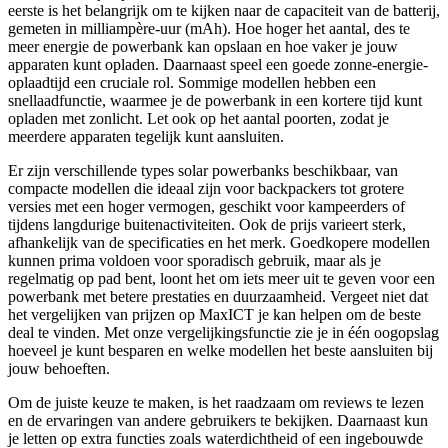
eerste is het belangrijk om te kijken naar de capaciteit van de batterij,
gemeten in milliampère-uur (mAh). Hoe hoger het aantal, des te
meer energie de powerbank kan opslaan en hoe vaker je jouw
apparaten kunt opladen. Daarnaast speel een goede zonne-energie-
oplaadtijd een cruciale rol. Sommige modellen hebben een
snellaadfunctie, waarmee je de powerbank in een kortere tijd kunt
opladen met zonlicht. Let ook op het aantal poorten, zodat je
meerdere apparaten tegelijk kunt aansluiten.
Er zijn verschillende types solar powerbanks beschikbaar, van
compacte modellen die ideaal zijn voor backpackers tot grotere
versies met een hoger vermogen, geschikt voor kampeerders of
tijdens langdurige buitenactiviteiten. Ook de prijs varieert sterk,
afhankelijk van de specificaties en het merk. Goedkopere modellen
kunnen prima voldoen voor sporadisch gebruik, maar als je
regelmatig op pad bent, loont het om iets meer uit te geven voor een
powerbank met betere prestaties en duurzaamheid. Vergeet niet dat
het vergelijken van prijzen op MaxICT je kan helpen om de beste
deal te vinden. Met onze vergelijkingsfunctie zie je in één oogopslag
hoeveel je kunt besparen en welke modellen het beste aansluiten bij
jouw behoeften.
Om de juiste keuze te maken, is het raadzaam om reviews te lezen
en de ervaringen van andere gebruikers te bekijken. Daarnaast kun
je letten op extra functies zoals waterdichtheid of een ingebouwde