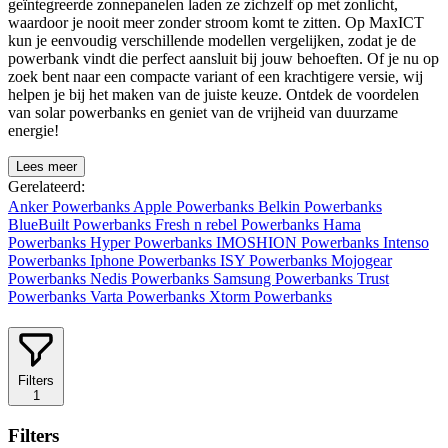
geïntegreerde zonnepanelen laden ze zichzelf op met zonlicht,
waardoor je nooit meer zonder stroom komt te zitten. Op MaxICT
kun je eenvoudig verschillende modellen vergelijken, zodat je de
powerbank vindt die perfect aansluit bij jouw behoeften. Of je nu op
zoek bent naar een compacte variant of een krachtigere versie, wij
helpen je bij het maken van de juiste keuze. Ontdek de voordelen
van solar powerbanks en geniet van de vrijheid van duurzame
energie!
Lees meer
Gerelateerd:
Anker Powerbanks
Apple Powerbanks
Belkin Powerbanks
BlueBuilt Powerbanks
Fresh n rebel Powerbanks
Hama
Powerbanks
Hyper Powerbanks
IMOSHION Powerbanks
Intenso
Powerbanks
Iphone Powerbanks
ISY Powerbanks
Mojogear
Powerbanks
Nedis Powerbanks
Samsung Powerbanks
Trust
Powerbanks
Varta Powerbanks
Xtorm Powerbanks
Filters
1
Filters