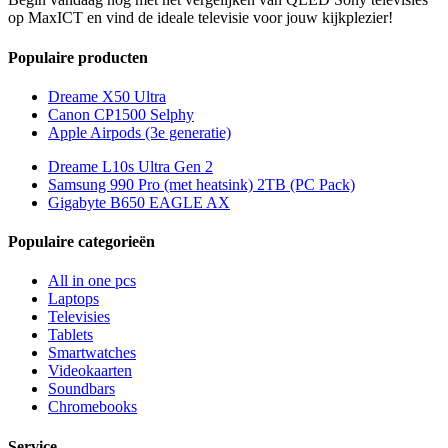
op MaxICT en vind de ideale televisie voor jouw kijkplezier!
Populaire producten
Dreame X50 Ultra
Canon CP1500 Selphy
Apple Airpods (3e generatie)
Dreame L10s Ultra Gen 2
Samsung 990 Pro (met heatsink) 2TB (PC Pack)
Gigabyte B650 EAGLE AX
Populaire categorieën
All in one pcs
Laptops
Televisies
Tablets
Smartwatches
Videokaarten
Soundbars
Chromebooks
Service