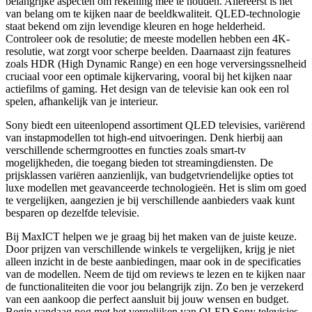
belangrijke aspecten om rekening mee te houden. Allereerst is het
van belang om te kijken naar de beeldkwaliteit. QLED-technologie
staat bekend om zijn levendige kleuren en hoge helderheid.
Controleer ook de resolutie; de meeste modellen hebben een 4K-
resolutie, wat zorgt voor scherpe beelden. Daarnaast zijn features
zoals HDR (High Dynamic Range) en een hoge verversingssnelheid
cruciaal voor een optimale kijkervaring, vooral bij het kijken naar
actiefilms of gaming. Het design van de televisie kan ook een rol
spelen, afhankelijk van je interieur.
Sony biedt een uiteenlopend assortiment QLED televisies, variërend
van instapmodellen tot high-end uitvoeringen. Denk hierbij aan
verschillende schermgroottes en functies zoals smart-tv
mogelijkheden, die toegang bieden tot streamingdiensten. De
prijsklassen variëren aanzienlijk, van budgetvriendelijke opties tot
luxe modellen met geavanceerde technologieën. Het is slim om goed
te vergelijken, aangezien je bij verschillende aanbieders vaak kunt
besparen op dezelfde televisie.
Bij MaxICT helpen we je graag bij het maken van de juiste keuze.
Door prijzen van verschillende winkels te vergelijken, krijg je niet
alleen inzicht in de beste aanbiedingen, maar ook in de specificaties
van de modellen. Neem de tijd om reviews te lezen en te kijken naar
de functionaliteiten die voor jou belangrijk zijn. Zo ben je verzekerd
van een aankoop die perfect aansluit bij jouw wensen en budget.
Begin vandaag nog met het vergelijken van QLED Sony televisies