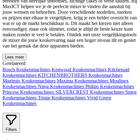
bereiden van heerlijke smoothies, luchtige cakes of verse sauzen. Bij
MaxICT helpen we je de perfecte mixer te vinden die aansluit bij
jouw wensen en behoeften. Door verschillende modellen, merken
en prijzen met elkaar te vergelijken, krijg je een helder overzicht van
wat er op de markt beschikbaar is. Dit maakt het kiezen niet alleen
eenvoudiger, maar ook slimmer, zodat je altijd de beste keuze kunt
maken zonder te veel te betalen. Ontdek met onze vergelijkingstools
de mixer die jouw kookervaring naar een hoger niveau tilt en geniet
van het gemak dat deze apparaten bieden.
Lees meer
Gerelateerd:
Bosch Keukenmachines
Kenwood Keukenmachines
Kitchenaid
Keukenmachines
KITCHENBROTHERS Keukenmachines
Magimix Keukenmachines
Maxima Keukenmachines
Moulinex
Keukenmachines
Ninja Keukenmachines
Philips Keukenmachines
Princess Keukenmachines
SILVERCREST Keukenmachines
Smeg
Keukenmachines
Tristar Keukenmachines
Vivid Green
Keukenmachines
Filters