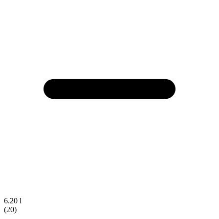
6.20 l
(20)