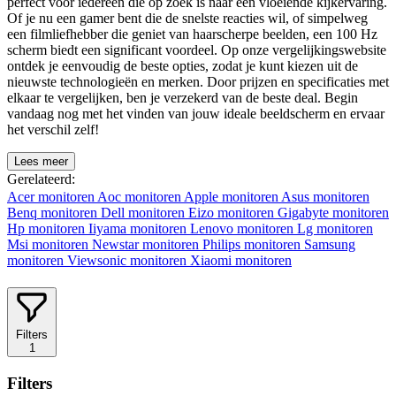
perfect voor iedereen die op zoek is naar een vloeiende kijkervaring.
Of je nu een gamer bent die de snelste reacties wil, of simpelweg
een filmliefhebber die geniet van haarscherpe beelden, een 100 Hz
scherm biedt een significant voordeel. Op onze vergelijkingswebsite
ontdek je eenvoudig de beste opties, zodat je kunt kiezen uit de
nieuwste technologieën en merken. Door prijzen en specificaties met
elkaar te vergelijken, ben je verzekerd van de beste deal. Begin
vandaag nog met het vinden van jouw ideale beeldscherm en ervaar
het verschil zelf!
Lees meer
Gerelateerd:
Acer monitoren
Aoc monitoren
Apple monitoren
Asus monitoren
Benq monitoren
Dell monitoren
Eizo monitoren
Gigabyte monitoren
Hp monitoren
Iiyama monitoren
Lenovo monitoren
Lg monitoren
Msi monitoren
Newstar monitoren
Philips monitoren
Samsung
monitoren
Viewsonic monitoren
Xiaomi monitoren
Filters
1
Filters